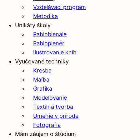
Vzdelávací program
Metodika
Unikáty školy
Pablobienále
Pabloplenér
Ilustrovanie kníh
Vyučované techniky
Kresba
Maľba
Grafika
Modelovanie
Textilná tvorba
Umenie v prírode
Fotografia
Mám záujem o štúdium