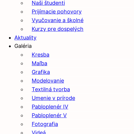
Naši študenti
Prijímacie pohovory
Vyučovanie a školné
Kurzy pre dospelých
Aktuality
Galéria
Kresba
Maľba
Grafika
Modelovanie
Textilná tvorba
Umenie v prírode
Pabloplenér IV
Pabloplenér V
Fotografia
Videá